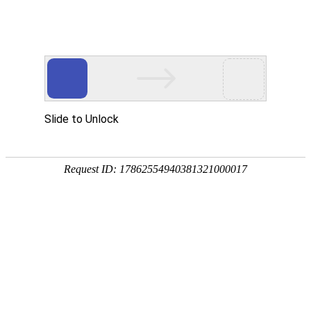
欢迎来到pg娱乐城在线下载_pg娱乐城在线下载厂家_四驱pg娱乐城
首页
关于我们
新闻中心
产品中心