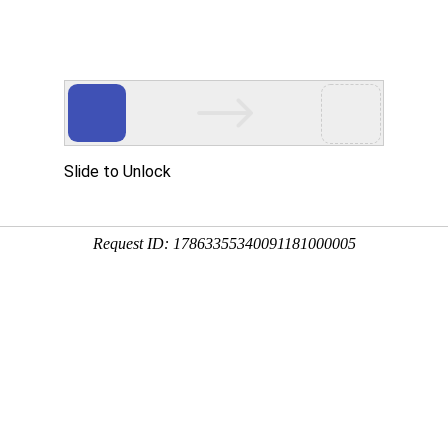
线下载厂家_四驱pg娱乐城在线下载_汽车前桥_汽车后桥_洛阳克龙机械设
闻中心
产品中心
工程案例
资质荣誉
在线