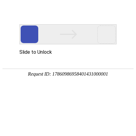
欢迎来到pg娱乐城在线下载_pg娱乐城在线下载厂家_四驱pg娱乐城
首页
关于我们
新闻中心
产品中心